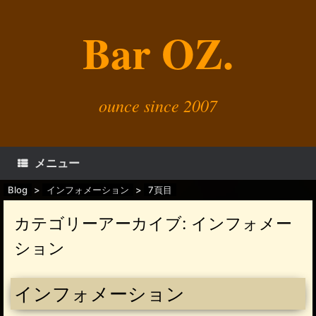
コ
ン
Bar OZ.
テ
ン
ツ
へ
ス
キ
ounce since 2007
ッ
プ
メニュー
Blog
>
インフォメーション
>
7頁目
カテゴリーアーカイブ:
インフォメー
ション
インフォメーション