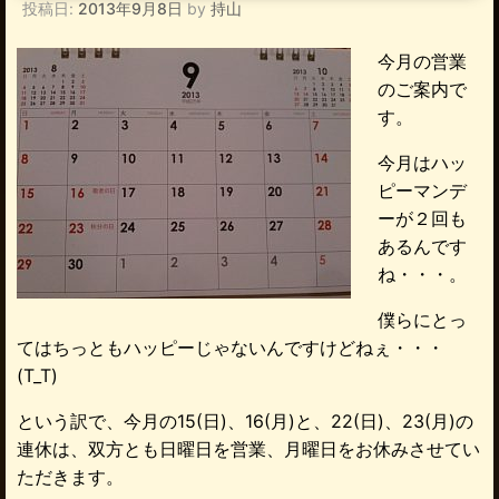
投稿日:
2013年9月8日
by
持山
o
o
今月の営業
k
のご案内で
す。
今月はハッ
ピーマンデ
ーが２回も
あるんです
ね・・・。
僕らにとっ
てはちっともハッピーじゃないんですけどねぇ・・・
(T_T)
という訳で、今月の15(日)、16(月)と、22(日)、23(月)の
連休は、双方とも日曜日を営業、月曜日をお休みさせてい
ただきます。