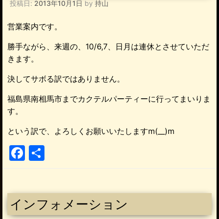
投稿日:
2013年10月1日
by
持山
営業案内です。
勝手ながら、来週の、10/6,7、日月は連休とさせていただ
きます。
決してサボる訳ではありません。
福島県南相馬市までカクテルパーティーに行ってまいりま
す。
という訳で、よろしくお願いいたしますm(__)m
F
共
a
有
c
e
インフォメーション
b