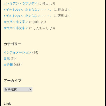
ボヘミアン・ラプソディ
に
持山
より
やめられない、止まらない・・・。
に
持山
より
やめられない、止まらない・・・。
に
西田
より
大文字？小文字？
に
持山
より
大文字？小文字？
に
しんちゃん
より
カテゴリー
インフォメーション
(34)
日記
(11)
未分類
(485)
アーカイブ
ア
ー
カ
イ
Link