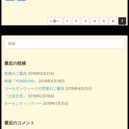
a
有
c
投稿ナビゲーション
e
« 前へ
1
2
3
4
5
6
7
b
o
検
索
o
対
象:
k
最近の投稿
営業のご案内
2019年9月21日
映画『YUKIGUNI』
2019年6月19日
ゴールデンウィークの営業のご案内
2019年4月25日
『土佐文旦』
2019年2月16日
オーセンティックバー
2019年1月31日
最近のコメント