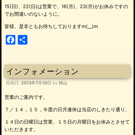
15(日)、22(日)は営業で、16(月)、23(月)がお休みですの
でお間違いのないように。
皆様、是非ともお待ちしておりますm(__)m
F
共
a
有
c
e
インフォメーション
b
投稿日:
2013年7月10日
by
持山
o
o
営業のご案内です。
k
７／１４，１５，今度の日月連休は当店のしきたり通り、
１４日の日曜日は営業、１５日の月曜日をお休みとさせて
いただきます。