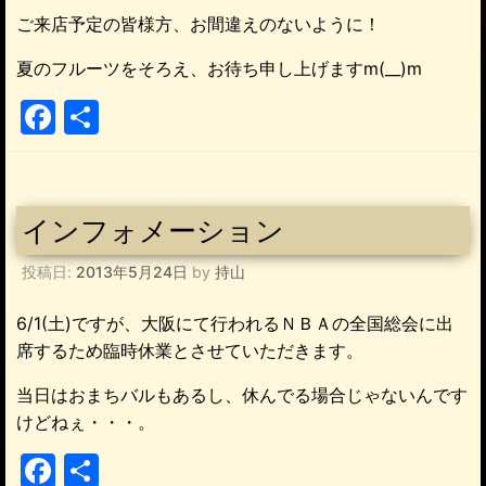
ご来店予定の皆様方、お間違えのないように！
夏のフルーツをそろえ、お待ち申し上げますm(__)m
F
共
a
有
c
e
インフォメーション
b
投稿日:
2013年5月24日
by
持山
o
o
6/1(土)ですが、大阪にて行われるＮＢＡの全国総会に出
k
席するため臨時休業とさせていただきます。
当日はおまちバルもあるし、休んでる場合じゃないんです
けどねぇ・・・。
F
共