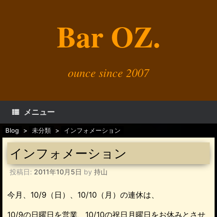
コ
ン
Bar OZ.
テ
ン
ツ
へ
ス
キ
ounce since 2007
ッ
プ
メニュー
Blog
>
未分類
>
インフォメーション
インフォメーション
投稿日:
2011年10月5日
by
持山
今月、10/9（日）、10/10（月）の連休は、
10/9の日曜日を営業、10/10の祝日月曜日をお休みとさせ