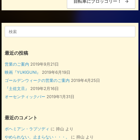
自転車にブロッコリー！
→
o
k
検
索
対
象:
最近の投稿
営業のご案内
2019年9月21日
映画『YUKIGUNI』
2019年6月19日
ゴールデンウィークの営業のご案内
2019年4月25日
『土佐文旦』
2019年2月16日
オーセンティックバー
2019年1月31日
最近のコメント
ボヘミアン・ラプソディ
に
持山
より
やめられない、止まらない・・・。
に
持山
より