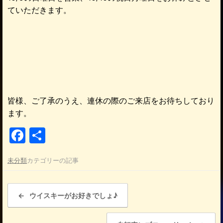
ていただきます。
皆様、ご了承のうえ、連休の際のご来店をお待ちしており
ます。
F
共
a
有
未分類
カテゴリーの記事
c
e
投稿ナビゲーション
b
←
ウイスキーがお好きでしょ♪
o