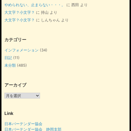
やめられない、止まらない・・・。
に
西田
より
大文字？小文字？
に
持山
より
大文字？小文字？
に
しんちゃん
より
カテゴリー
インフォメーション
(34)
日記
(11)
未分類
(485)
アーカイブ
ア
ー
カ
イ
Link
ブ
日本バーテンダー協会
日本バーテンダー協会 静岡支部