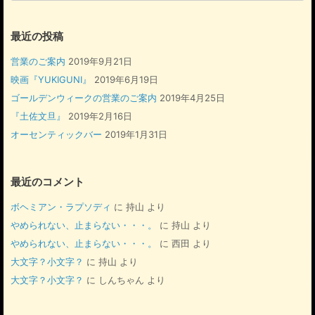
対
象:
最近の投稿
営業のご案内
2019年9月21日
映画『YUKIGUNI』
2019年6月19日
ゴールデンウィークの営業のご案内
2019年4月25日
『土佐文旦』
2019年2月16日
オーセンティックバー
2019年1月31日
最近のコメント
ボヘミアン・ラプソディ
に
持山
より
やめられない、止まらない・・・。
に
持山
より
やめられない、止まらない・・・。
に
西田
より
大文字？小文字？
に
持山
より
大文字？小文字？
に
しんちゃん
より