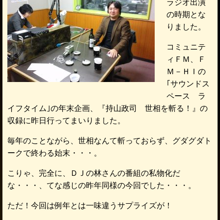
ラジオ出演
の時期とな
りました。
コミュニテ
ィＦＭ、Ｆ
Ｍ－ＨＩの
｢サウンドス
ペース ラ
イフタイム｣の年末企画、『持山政司 世相を斬る！』の
収録に昨日行ってまいりました。
毎年のことながら、世相なんて斬っておらず、グダグダト
ークで終わる始末・・・。
こりゃ、完全に、ＤＪの林さんの番組の私物化だ
な・・・、てな感じの昨年同様の今回でした・・・。
ただ！今回は例年とは一味違うサプライズが！