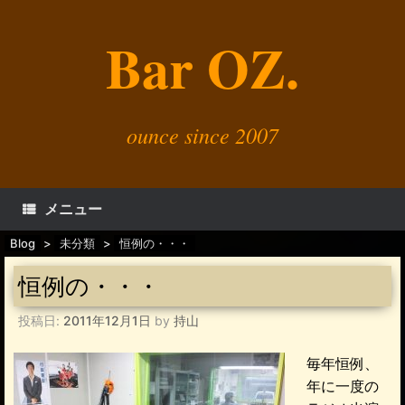
コ
ン
Bar OZ.
テ
ン
ツ
へ
ス
キ
ounce since 2007
ッ
プ
メニュー
Blog
>
未分類
>
恒例の・・・
恒例の・・・
投稿日:
2011年12月1日
by
持山
毎年恒例、
年に一度の