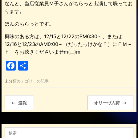
なんと、当店従業員Ｍ子さんがちらっと出演して喋ってお
ります。
ほんのちらっとです。
興味のある方は、12/15と12/22のPM6:30～、または
12/16と12/23のAM0:00～（だったっけかな？）にＦＭ－
ＨＩをお聴きくださいませm(__)m
F
共
a
有
未分類
カテゴリーの記事
c
e
投稿ナビゲーション
b
←
速報
オリーヴ入荷
→
o
o
検
k
索