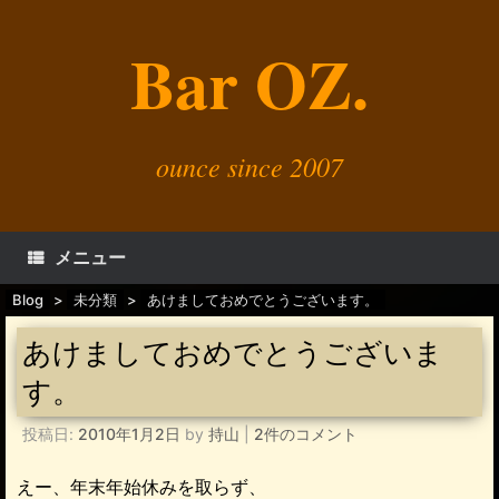
コ
ン
Bar OZ.
テ
ン
ツ
へ
ス
キ
ounce since 2007
ッ
プ
メニュー
Blog
>
未分類
>
あけましておめでとうございます。
あけましておめでとうございま
す。
投稿日:
2010年1月2日
by
持山
|
2件のコメント
えー、年末年始休みを取らず、