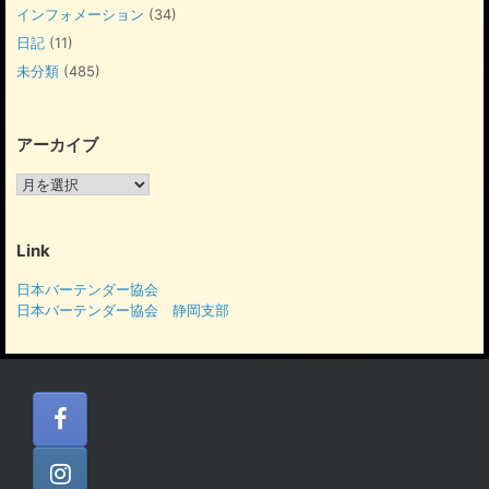
インフォメーション
(34)
日記
(11)
未分類
(485)
アーカイブ
ア
ー
カ
イ
Link
ブ
日本バーテンダー協会
日本バーテンダー協会 静岡支部