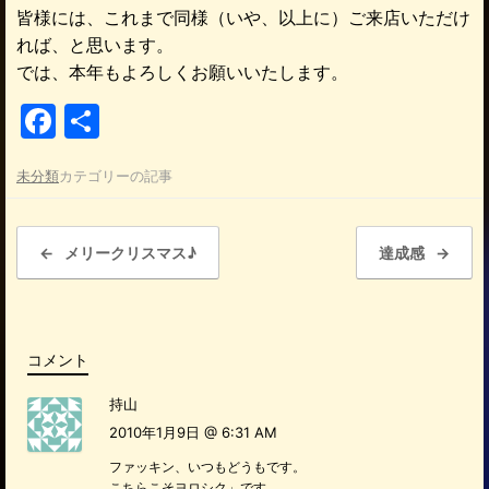
皆様には、これまで同様（いや、以上に）ご来店いただけ
れば、と思います。
では、本年もよろしくお願いいたします。
F
共
a
有
未分類
カテゴリーの記事
c
e
投稿ナビゲーション
b
←
メリークリスマス♪
達成感
→
o
o
k
コメント
持山
2010年1月9日 @ 6:31 AM
ファッキン、いつもどうもです。
こちらこそヨロシク」です。