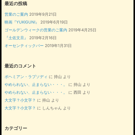
最近の投稿
営業のご案内
2019年9月21日
映画『YUKIGUNI』
2019年6月19日
ゴールデンウィークの営業のご案内
2019年4月25日
『土佐文旦』
2019年2月16日
オーセンティックバー
2019年1月31日
最近のコメント
ボヘミアン・ラプソディ
に
持山
より
やめられない、止まらない・・・。
に
持山
より
やめられない、止まらない・・・。
に
西田
より
大文字？小文字？
に
持山
より
大文字？小文字？
に
しんちゃん
より
カテゴリー