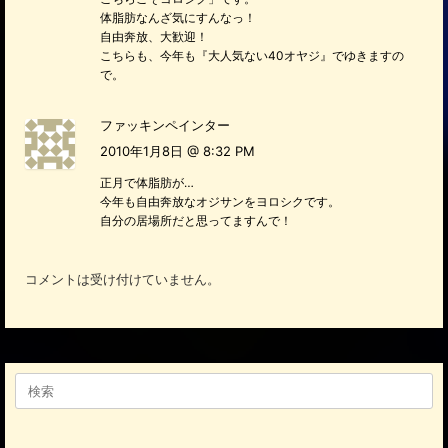
体脂肪なんざ気にすんなっ！
自由奔放、大歓迎！
こちらも、今年も『大人気ない40オヤジ』でゆきますの
で。
ファッキンペインター
2010年1月8日 @ 8:32 PM
正月で体脂肪が…
今年も自由奔放なオジサンをヨロシクです。
自分の居場所だと思ってますんで！
コメントは受け付けていません。
検
索
対
象: