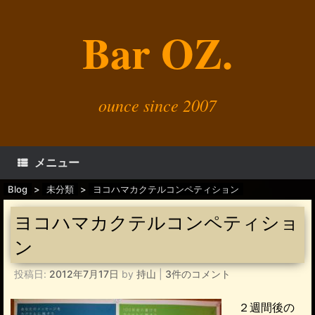
コ
ン
Bar OZ.
テ
ン
ツ
へ
ス
キ
ounce since 2007
ッ
プ
メニュー
Blog
>
未分類
>
ヨコハマカクテルコンペティション
ヨコハマカクテルコンペティショ
ン
投稿日:
2012年7月17日
by
持山
|
3件のコメント
２週間後の