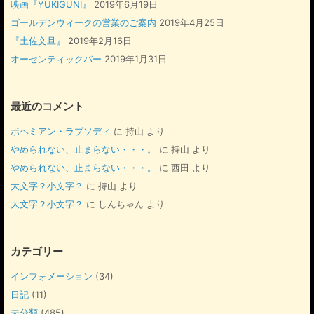
映画『YUKIGUNI』
2019年6月19日
ゴールデンウィークの営業のご案内
2019年4月25日
『土佐文旦』
2019年2月16日
オーセンティックバー
2019年1月31日
最近のコメント
ボヘミアン・ラプソディ
に
持山
より
やめられない、止まらない・・・。
に
持山
より
やめられない、止まらない・・・。
に
西田
より
大文字？小文字？
に
持山
より
大文字？小文字？
に
しんちゃん
より
カテゴリー
インフォメーション
(34)
日記
(11)
未分類
(485)