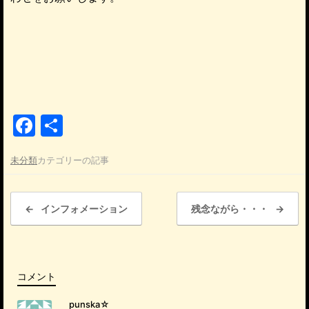
F
共
a
有
未分類
カテゴリーの記事
c
e
投稿ナビゲーション
b
←
インフォメーション
残念ながら・・・
→
o
o
k
コメント
punska☆