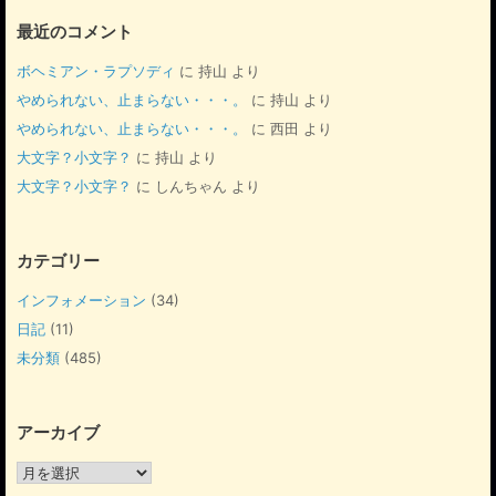
最近のコメント
ボヘミアン・ラプソディ
に
持山
より
やめられない、止まらない・・・。
に
持山
より
やめられない、止まらない・・・。
に
西田
より
大文字？小文字？
に
持山
より
大文字？小文字？
に
しんちゃん
より
カテゴリー
インフォメーション
(34)
日記
(11)
未分類
(485)
アーカイブ
ア
ー