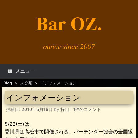
コ
ン
Bar OZ.
テ
ン
ツ
へ
ス
キ
ounce since 2007
ッ
プ
メニュー
Blog
>
未分類
>
インフォメーション
インフォメーション
投稿日:
2010年5月16日
by
持山
|
1件のコメント
5/22(土)は、
香川県は高松市で開催される、バーテンダー協会の全国総