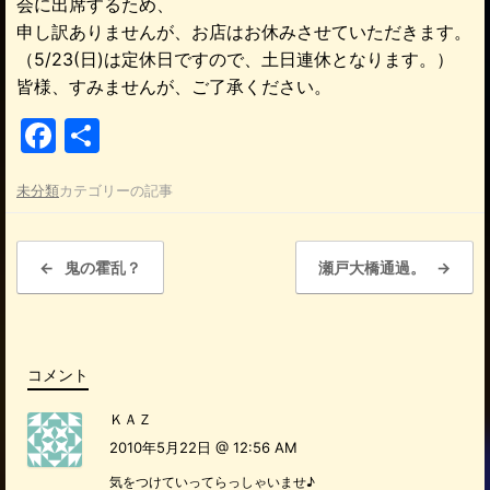
会に出席するため、
申し訳ありませんが、お店はお休みさせていただきます。
（5/23(日)は定休日ですので、土日連休となります。）
皆様、すみませんが、ご了承ください。
F
共
a
有
未分類
カテゴリーの記事
c
e
投稿ナビゲーション
b
←
鬼の霍乱？
瀬戸大橋通過。
→
o
o
k
コメント
ＫＡＺ
2010年5月22日 @ 12:56 AM
気をつけていってらっしゃいませ♪