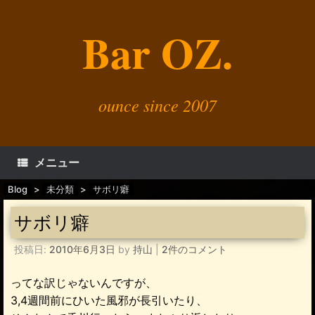
コ
ン
Bar OZ.
テ
ン
ツ
へ
ス
キ
ounce since 2007
ッ
プ
メニュー
Blog
>
未分類
>
サボリ癖
サボリ癖
投稿日:
2010年6月3日
by
持山
|
2件のコメント
ってな訳じゃないんですが、
3,4週間前にひいた風邪が長引いたり、