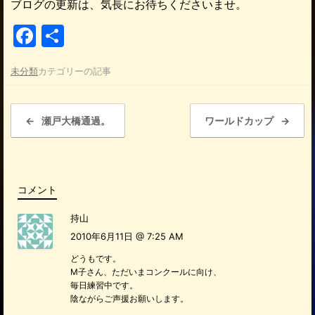
ブログの更新は、気長にお待ちくださいませ。
F
共
a
有
未分類
カテゴリーの記事
c
e
投稿ナビゲーション
b
←
瀬戸大橋通過。
ワールドカップ
→
o
o
k
コメント
持山
2010年6月11日 @ 7:25 AM
どうもです。
M子さん、ただいまコンクールに向け、
毎日練習中です。
陰ながらご声援お願いします。