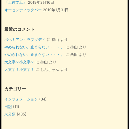
『土佐文旦』
2019年2月16日
オーセンティックバー
2019年1月31日
最近のコメント
ボヘミアン・ラプソディ
に
持山
より
やめられない、止まらない・・・。
に
持山
より
やめられない、止まらない・・・。
に
西田
より
大文字？小文字？
に
持山
より
大文字？小文字？
に
しんちゃん
より
カテゴリー
インフォメーション
(34)
日記
(11)
未分類
(485)