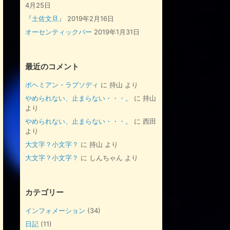
4月25日
『土佐文旦』
2019年2月16日
オーセンティックバー
2019年1月31日
最近のコメント
ボヘミアン・ラプソディ
に
持山
より
やめられない、止まらない・・・。
に
持山
より
やめられない、止まらない・・・。
に
西田
より
大文字？小文字？
に
持山
より
大文字？小文字？
に
しんちゃん
より
カテゴリー
インフォメーション
(34)
日記
(11)