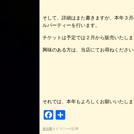
そして、詳細はまた書きますが、本年３月
ルパーティーを行います。
チケットは予定では２月から販売いたしま
興味のある方は、当店にてお尋ねください
それでは、本年もよろしくお願いいたしますm
F
共
a
有
未分類
カテゴリーの記事
c