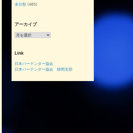
未分類
(485)
アーカイブ
ア
ー
カ
イ
Link
ブ
日本バーテンダー協会
日本バーテンダー協会 静岡支部