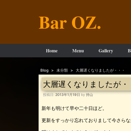
コ
ン
Bar OZ.
テ
ン
ツ
へ
ス
キ
ッ
Home
Menu
Gallery
B
プ
Blog
>
未分類
>
大層遅くなりましたが・・・
大層遅くなりましたが・
投稿日:
2013年1月19日
by
持山
新年も明けて早や二十日ほど。
更新をすっかり忘れておりまして今さらな