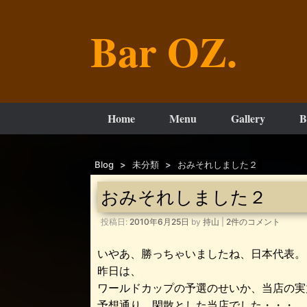
コ
ン
Bar OZ.
テ
ン
ツ
へ
ス
キ
ッ
Home
Menu
Gallery
B
プ
Blog
>
未分類
>
おみそれしました２
おみそれしました２
投稿日:
2010年6月25日
by
持山
|
2件のコメント
いやあ、勝っちゃいましたね、日本代表。
昨日は、
ワールドカップの予選のせいか、当店の実
予想通り、閑散とした当店でした・・・。