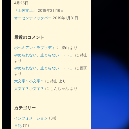
4月25日
『土佐文旦』
2019年2月16日
オーセンティックバー
2019年1月31日
最近のコメント
ボヘミアン・ラプソディ
に
持山
より
やめられない、止まらない・・・。
に
持山
より
やめられない、止まらない・・・。
に
西田
より
大文字？小文字？
に
持山
より
大文字？小文字？
に
しんちゃん
より
カテゴリー
インフォメーション
(34)
日記
(11)