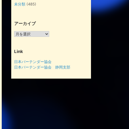
未分類
(485)
アーカイブ
ア
ー
カ
イ
Link
ブ
日本バーテンダー協会
日本バーテンダー協会 静岡支部