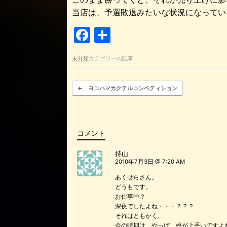
当店は、予選敗退みたいな状況になってい
F
共
a
有
未分類
カテゴリーの記事
c
e
投稿ナビゲーション
←
ヨコハマカクテルコンペティション
b
o
o
コメント
k
持山
2010年7月3日 @ 7:20 AM
あくせらさん。
どうもです。
お仕事中？
深夜でしたよね・・・？？？
それはともかく、
今の時期は、やっぱ、桃が上手いですよ