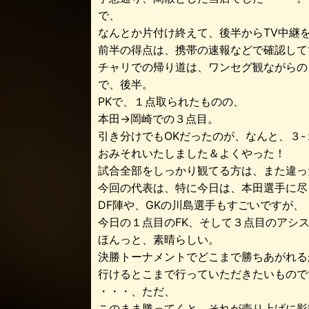
で、
なんとか片付け終えて、後半からTV中継
前半の得点は、携帯の速報などで確認して
チャリでの帰り道は、ワンセグ観ながらの
で、後半。
PKで、１点取られたものの、
本田→岡崎での３点目。
引き分けでもOKだったのが、なんと、３-
おみそれいたしました＆よくやった！
試合全部をしっかり観てる方は、また違っ
今回の代表は、特に今日は、本田選手に尽
DF陣や、GKの川島選手もすごいですが、
今日の１点目のFK、そして３点目のアシ
ほんっと、素晴らしい。
決勝トーナメントでどこまで勝ちあがれる
行けるとこまで行っていただきたいもので
・・・、ただ、
このまま勝ってくと、それが売り上げに影