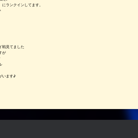
』にランクインしてます。
♪
イ戦見てました
すが
?
ル
がいます♪