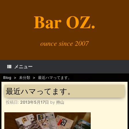
コ
ン
Bar OZ.
テ
ン
ツ
へ
ス
キ
ounce since 2007
ッ
プ
メニュー
Blog
>
未分類
>
最近ハマってます。
最近ハマってます。
投稿日:
2013年5月17日
by
持山