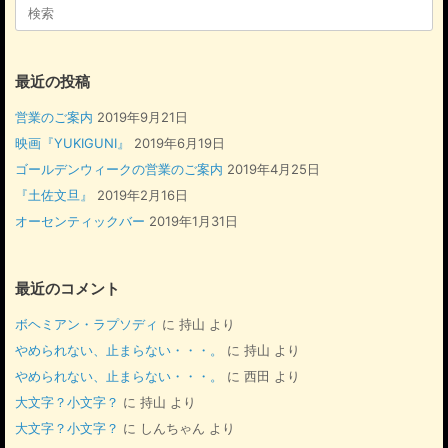
検
k
索
対
象:
最近の投稿
営業のご案内
2019年9月21日
映画『YUKIGUNI』
2019年6月19日
ゴールデンウィークの営業のご案内
2019年4月25日
『土佐文旦』
2019年2月16日
オーセンティックバー
2019年1月31日
最近のコメント
ボヘミアン・ラプソディ
に
持山
より
やめられない、止まらない・・・。
に
持山
より
やめられない、止まらない・・・。
に
西田
より
大文字？小文字？
に
持山
より
大文字？小文字？
に
しんちゃん
より