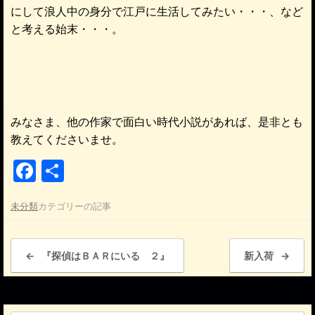
にして浪人中の身分で江戸に生活してみたい・・・、など
と考える始末・・・。
みなさま、他の作家で面白い時代小説があれば、是非とも
教えてくださいませ。
F
共
a
有
未分類
カテゴリーの記事
c
e
投稿ナビゲーション
b
←
『探偵はＢＡＲにいる ２』
新入荷
→
o
o