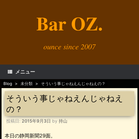
コ
ン
Bar OZ.
テ
ン
ツ
へ
ス
キ
ounce since 2007
ッ
プ
メニュー
Blog
>
未分類
>
そういう事じゃねえんじゃねえの？
そういう事じゃねえんじゃねえ
の？
投稿日:
2015年9月3日
by
持山
本日の静岡新聞29面。