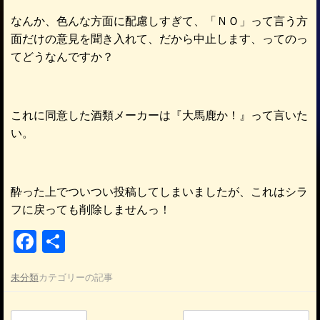
なんか、色んな方面に配慮しすぎて、「ＮＯ」って言う方
面だけの意見を聞き入れて、だから中止します、ってのっ
てどうなんですか？
これに同意した酒類メーカーは『大馬鹿か！』って言いた
い。
酔った上でついつい投稿してしまいましたが、これはシラ
フに戻っても削除しませんっ！
F
共
a
有
未分類
カテゴリーの記事
c
e
投稿ナビゲーション