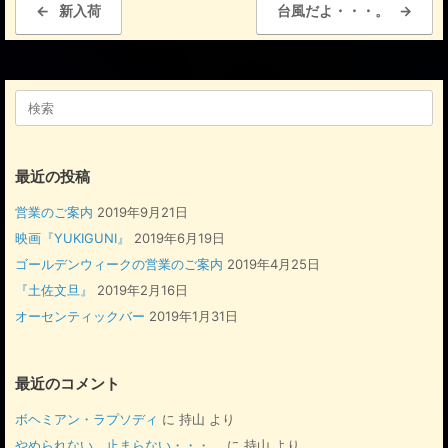
b
←
新入荷
台風だよ・・・。
→
o
o
検
k
索
対
象:
最近の投稿
営業のご案内
2019年9月21日
映画『YUKIGUNI』
2019年6月19日
ゴールデンウィークの営業のご案内
2019年4月25日
『土佐文旦』
2019年2月16日
オーセンティックバー
2019年1月31日
最近のコメント
ボヘミアン・ラプソディ
に
持山
より
やめられない、止まらない・・・。
に
持山
より