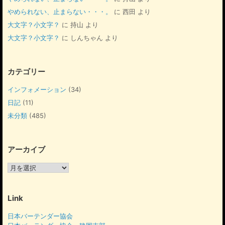
やめられない、止まらない・・・。
に
西田
より
大文字？小文字？
に
持山
より
大文字？小文字？
に
しんちゃん
より
カテゴリー
インフォメーション
(34)
日記
(11)
未分類
(485)
アーカイブ
ア
ー
カ
イ
Link
ブ
日本バーテンダー協会