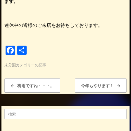
ます。
連休中の皆様のご来店をお待ちしております。
F
共
a
有
未分類
カテゴリーの記事
c
e
投稿ナビゲーション
b
←
梅雨ですね・・・。
今年もやります！
→
o
o
検
k
索
対
象: