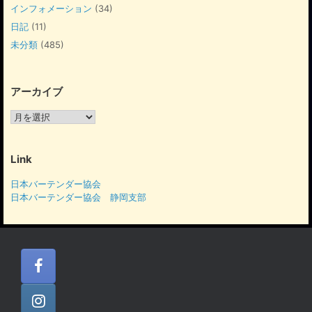
インフォメーション
(34)
日記
(11)
未分類
(485)
アーカイブ
ア
ー
カ
イ
Link
ブ
日本バーテンダー協会
日本バーテンダー協会 静岡支部