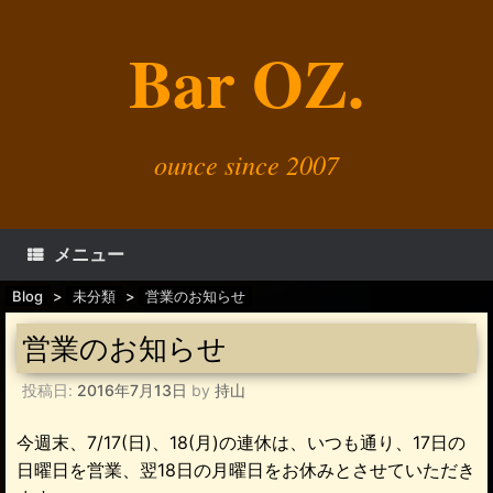
コ
ン
Bar OZ.
テ
ン
ツ
へ
ス
キ
ounce since 2007
ッ
プ
メニュー
Blog
>
未分類
>
営業のお知らせ
営業のお知らせ
投稿日:
2016年7月13日
by
持山
今週末、7/17(日)、18(月)の連休は、いつも通り、17日の
日曜日を営業、翌18日の月曜日をお休みとさせていただき