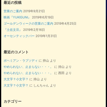
最近の投稿
営業のご案内
2019年9月21日
映画『YUKIGUNI』
2019年6月19日
ゴールデンウィークの営業のご案内
2019年4月25日
『土佐文旦』
2019年2月16日
オーセンティックバー
2019年1月31日
最近のコメント
ボヘミアン・ラプソディ
に
持山
より
やめられない、止まらない・・・。
に
持山
より
やめられない、止まらない・・・。
に
西田
より
大文字？小文字？
に
持山
より
大文字？小文字？
に
しんちゃん
より
カテゴリー