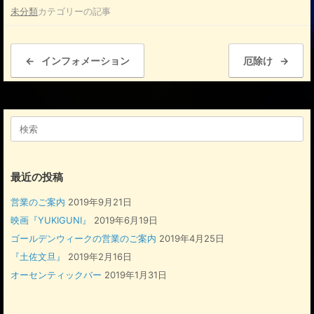
未分類
カテゴリーの記事
c
e
投稿ナビゲーション
b
←
インフォメーション
厄除け
→
o
o
検
k
索
対
象:
最近の投稿
営業のご案内
2019年9月21日
映画『YUKIGUNI』
2019年6月19日
ゴールデンウィークの営業のご案内
2019年4月25日
『土佐文旦』
2019年2月16日
オーセンティックバー
2019年1月31日