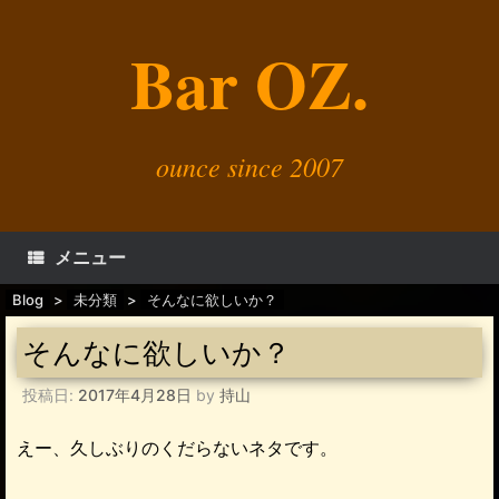
コ
ン
Bar OZ.
テ
ン
ツ
へ
ス
キ
ounce since 2007
ッ
プ
メニュー
Blog
>
未分類
>
そんなに欲しいか？
そんなに欲しいか？
投稿日:
2017年4月28日
by
持山
えー、久しぶりのくだらないネタです。