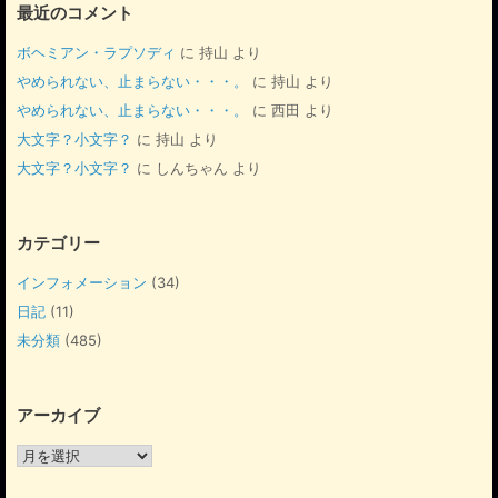
最近のコメント
ボヘミアン・ラプソディ
に
持山
より
やめられない、止まらない・・・。
に
持山
より
やめられない、止まらない・・・。
に
西田
より
大文字？小文字？
に
持山
より
大文字？小文字？
に
しんちゃん
より
カテゴリー
インフォメーション
(34)
日記
(11)
未分類
(485)
アーカイブ
ア
ー
カ