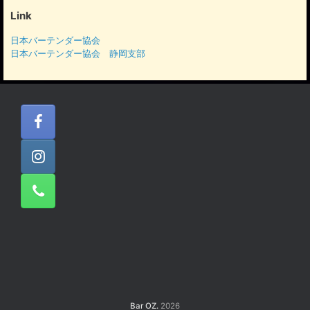
イ
Link
ブ
日本バーテンダー協会
日本バーテンダー協会 静岡支部
Bar OZ.
2026