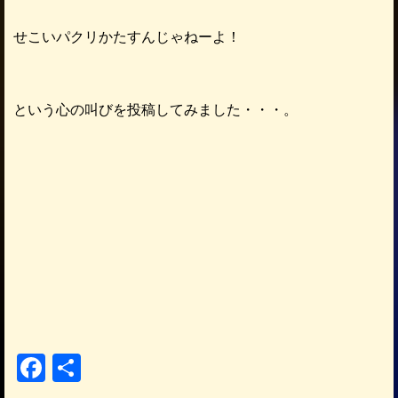
せこいパクリかたすんじゃねーよ！
という心の叫びを投稿してみました・・・。
F
共
a
有