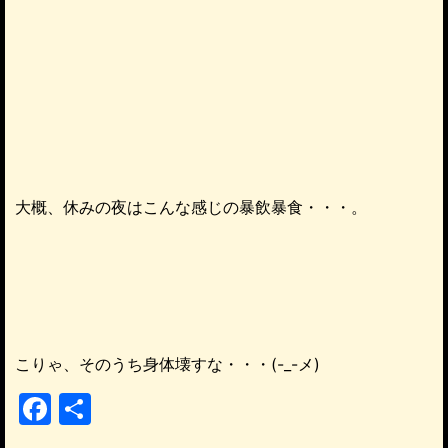
大概、休みの夜はこんな感じの暴飲暴食・・・。
こりゃ、そのうち身体壊すな・・・(-_-メ)
F
共
a
有