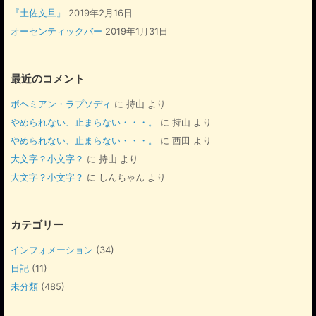
『土佐文旦』
2019年2月16日
オーセンティックバー
2019年1月31日
最近のコメント
ボヘミアン・ラプソディ
に
持山
より
やめられない、止まらない・・・。
に
持山
より
やめられない、止まらない・・・。
に
西田
より
大文字？小文字？
に
持山
より
大文字？小文字？
に
しんちゃん
より
カテゴリー
インフォメーション
(34)
日記
(11)
未分類
(485)