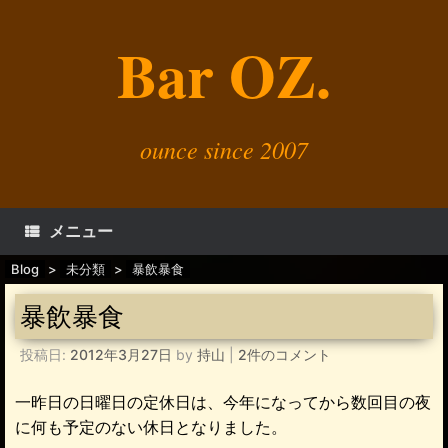
コ
ン
Bar OZ.
テ
ン
ツ
へ
ス
キ
ounce since 2007
ッ
プ
メニュー
Blog
>
未分類
>
暴飲暴食
暴飲暴食
投稿日:
2012年3月27日
by
持山
|
2件のコメント
一昨日の日曜日の定休日は、今年になってから数回目の夜
に何も予定のない休日となりました。