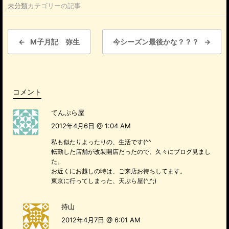
未分類
カテゴリーの記事
c
e
投稿ナビゲーション
b
←
М子月記 弥生
今シーズン最後かな？？？
→
o
o
k
コメント
てんぷら屋
2012年4月6日 @ 1:04 AM
私も似たりよったりの、生活です(^^ゞ
転勤した店舗が改装開店だったので、久々にブログ見まし
た。
お近くにお越しの時は、ご来店お待ちしてます。
東京に行ってしまった、天ぷら屋(^_^;)
持山
2012年4月7日 @ 6:01 AM