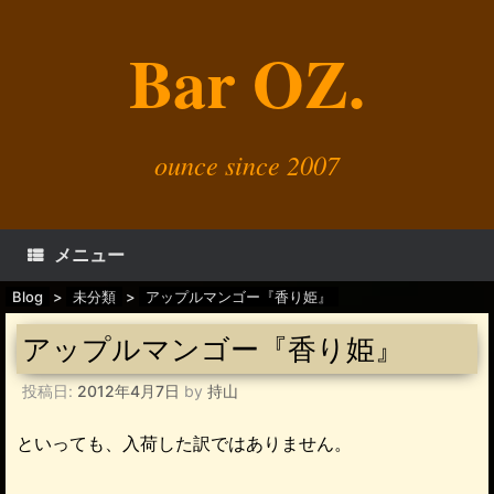
コ
ン
Bar OZ.
テ
ン
ツ
へ
ス
キ
ounce since 2007
ッ
プ
メニュー
Blog
>
未分類
>
アップルマンゴー『香り姫』
アップルマンゴー『香り姫』
投稿日:
2012年4月7日
by
持山
といっても、入荷した訳ではありません。