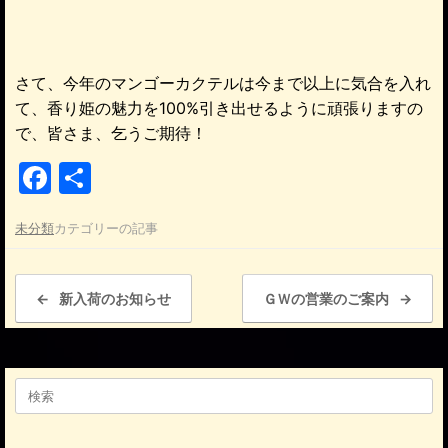
さて、今年のマンゴーカクテルは今まで以上に気合を入れ
て、香り姫の魅力を100%引き出せるように頑張りますの
で、皆さま、乞うご期待！
F
共
a
有
未分類
カテゴリーの記事
c
e
投稿ナビゲーション
b
←
新入荷のお知らせ
ＧＷの営業のご案内
→
o
o
検
k
索
対
象: