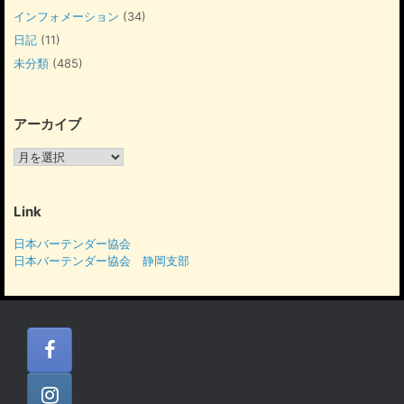
インフォメーション
(34)
日記
(11)
未分類
(485)
アーカイブ
ア
ー
カ
イ
Link
ブ
日本バーテンダー協会
日本バーテンダー協会 静岡支部