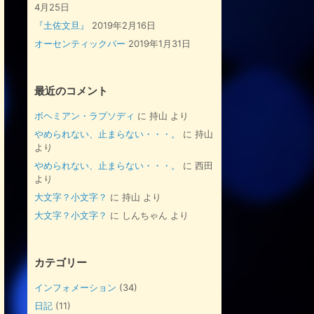
4月25日
『土佐文旦』
2019年2月16日
オーセンティックバー
2019年1月31日
最近のコメント
ボヘミアン・ラプソディ
に
持山
より
やめられない、止まらない・・・。
に
持山
より
やめられない、止まらない・・・。
に
西田
より
大文字？小文字？
に
持山
より
大文字？小文字？
に
しんちゃん
より
カテゴリー
インフォメーション
(34)
日記
(11)