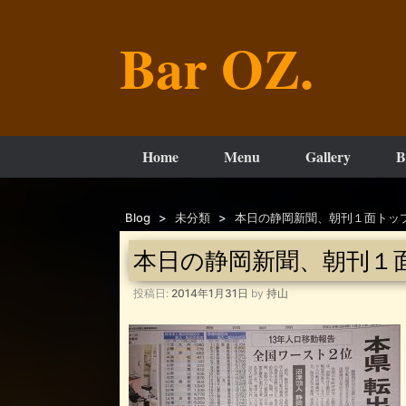
コ
ン
Bar OZ.
テ
ン
ツ
へ
ス
キ
ッ
Home
Menu
Gallery
B
プ
Blog
>
未分類
>
本日の静岡新聞、朝刊１面トッ
本日の静岡新聞、朝刊１
投稿日:
2014年1月31日
by
持山