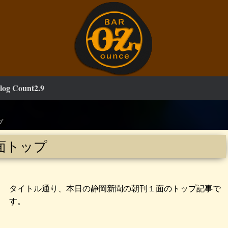
log Count2.9
プ
面トップ
タイトル通り、本日の静岡新聞の朝刊１面のトップ記事で
す。