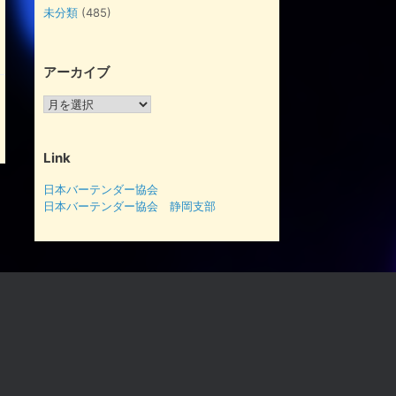
未分類
(485)
アーカイブ
ア
ー
カ
イ
Link
ブ
日本バーテンダー協会
日本バーテンダー協会 静岡支部