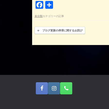
F
共
a
有
未分類
カテゴリーの記事
c
e
投稿ナビゲーション
←
ブログ更新の停滞に関するお詫び
b
o
o
k