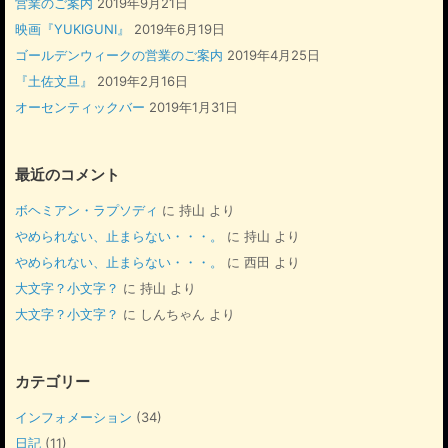
営業のご案内
2019年9月21日
映画『YUKIGUNI』
2019年6月19日
ゴールデンウィークの営業のご案内
2019年4月25日
『土佐文旦』
2019年2月16日
オーセンティックバー
2019年1月31日
最近のコメント
ボヘミアン・ラプソディ
に
持山
より
やめられない、止まらない・・・。
に
持山
より
やめられない、止まらない・・・。
に
西田
より
大文字？小文字？
に
持山
より
大文字？小文字？
に
しんちゃん
より
カテゴリー
インフォメーション
(34)
日記
(11)