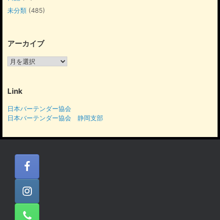
未分類
(485)
アーカイブ
ア
ー
カ
イ
Link
ブ
日本バーテンダー協会
日本バーテンダー協会 静岡支部