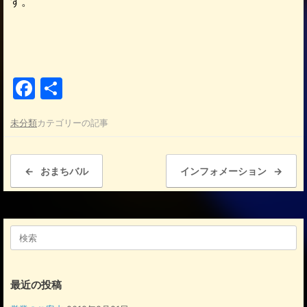
す。
F
共
a
有
未分類
カテゴリーの記事
c
e
投稿ナビゲーション
b
←
おまちバル
インフォメーション
→
o
o
検
k
索
対
象:
最近の投稿