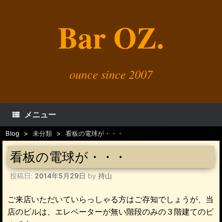
コ
ン
Bar OZ.
テ
ン
ツ
へ
ス
キ
ounce since 2007
ッ
プ
メニュー
Blog
>
未分類
>
看板の電球が・・・
看板の電球が・・・
投稿日:
2014年5月29日
by
持山
ご来店いただいていらっしゃる方はご存知でしょうが、当
店のビルは、エレベーターが無い階段のみの３階建てのビ