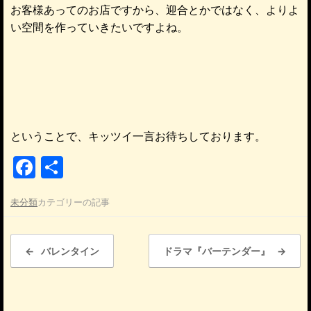
お客様あってのお店ですから、迎合とかではなく、よりよ
い空間を作っていきたいですよね。
ということで、キッツイ一言お待ちしております。
F
共
a
有
未分類
カテゴリーの記事
c
e
投稿ナビゲーション
b
←
バレンタイン
ドラマ『バーテンダー』
→
o
o