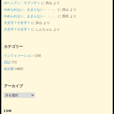
ボヘミアン・ラプソディ
に
持山
より
やめられない、止まらない・・・。
に
持山
より
やめられない、止まらない・・・。
に
西田
より
大文字？小文字？
に
持山
より
大文字？小文字？
に
しんちゃん
より
カテゴリー
インフォメーション
(34)
日記
(11)
未分類
(485)
アーカイブ
ア
ー
カ
イ
Link