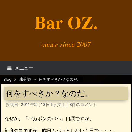
コ
ン
Bar OZ.
テ
ン
ツ
へ
ス
キ
ounce since 2007
ッ
プ
メニュー
Blog
>
未分類
>
何をすべきか？なのだ。
何をすべきか？なのだ。
投稿日:
2011年2月18日
by
持山
|
3件のコメント
なぜか、「バカボンのパパ」口調ですが。
毎度の事ですが、昨日もパッとしない１日で・・・。