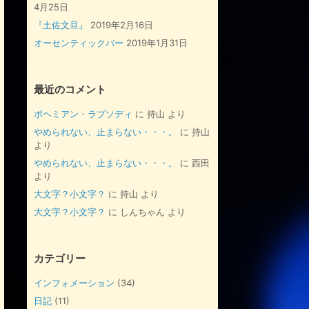
4月25日
『土佐文旦』
2019年2月16日
オーセンティックバー
2019年1月31日
最近のコメント
ボヘミアン・ラプソディ
に
持山
より
やめられない、止まらない・・・。
に
持山
より
やめられない、止まらない・・・。
に
西田
より
大文字？小文字？
に
持山
より
大文字？小文字？
に
しんちゃん
より
カテゴリー
インフォメーション
(34)
日記
(11)