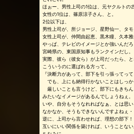
ほぉー、男性上司の1位は、元ヤクルトの
女性の1位は、篠原涼子さん、と。
2位以下は、
男性上司が、所ジョージ、星野仙一、タモ
女性上司が、仲間由起恵、黒木瞳、久本雅
やっぱ、テレビのイメージとか強いんだろ
宮崎県の、東国原知事もランクインだし。
実際、彼ら（彼女ら）が上司だったら、と
こういうのに選ばれる方って、
『決断力があって、部下を引っ張ってって
でも、上にも納得行かないことはしっか
厳しいことも言うけど、部下にもきちん
みたいなイメージがあるんでしょうねぇ。
いや、自分もそうなれればなぁ、とは思い
なかなか、そうもできないんですよねぇ・
逆に、上司から言わせれば、理想の部下！
互いにいい関係を築ければ、いうことない
ちなみに、