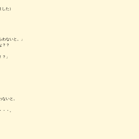
ました）
らわないと。」
な？？
！？」
わないと。
・・・。