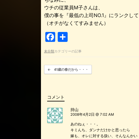
ウチの従業員M子さんは、
僕の事を『最低の上司NO.1』にランクし
（オチがなくてすみません）
F
共
a
有
未分類
カテゴリーの記事
c
e
投稿ナビゲーション
←
41歳の春だから・・・
b
o
o
コメント
k
持山
2008年4月2日 @ 7:02 AM
あのねぇ・・・。
キミんち、ダンナだけかと思ったら
嫁も、オレに対する扱い、そんなんかい