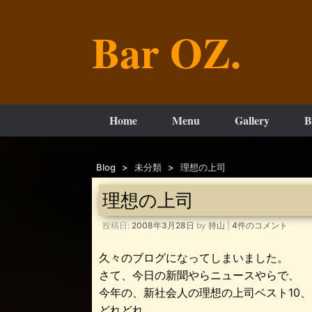
コ
ン
Bar OZ.
テ
ン
ツ
へ
ス
キ
ッ
Home
Menu
Gallery
B
プ
Blog
>
未分類
>
理想の上司
理想の上司
投稿日:
2008年3月28日
by
持山
|
4件のコメント
久々のブログになってしまいました。
さて、今日の新聞やらニュースやらで、
今年の、新社会人の理想の上司ベスト10
どれどれ。