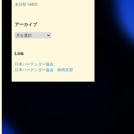
未分類
(485)
アーカイブ
ア
ー
カ
イ
Link
ブ
日本バーテンダー協会
日本バーテンダー協会 静岡支部