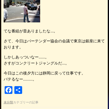
てな番組が昔ありましたな…。
さて、今日はバーテンダー協会の会議で東京は銀座に来て
おります。
しかしあっついなー……。
さすがコンクリートジャングルだ…。
今日はこの後夕方には静岡に戻って仕事です。
バテるなー………。
F
共
a
有
未分類
カテゴリーの記事
c