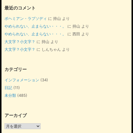
最近のコメント
ボヘミアン・ラプソディ
に
持山
より
やめられない、止まらない・・・。
に
持山
より
やめられない、止まらない・・・。
に
西田
より
大文字？小文字？
に
持山
より
大文字？小文字？
に
しんちゃん
より
カテゴリー
インフォメーション
(34)
日記
(11)
未分類
(485)
アーカイブ
ア
ー