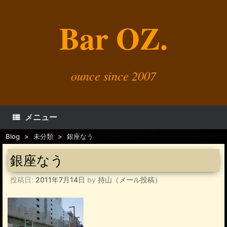
コ
ン
Bar OZ.
テ
ン
ツ
へ
ス
キ
ounce since 2007
ッ
プ
メニュー
Blog
>
未分類
>
銀座なう
銀座なう
投稿日:
2011年7月14日
by
持山（メール投稿）