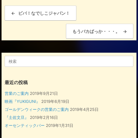
e
投稿ナビゲーション
b
←
ビバ！なでしこジャパン！
o
もうバカばっか・・・。
→
o
k
検
索
対
象:
最近の投稿
営業のご案内
2019年9月21日
映画『YUKIGUNI』
2019年6月19日
ゴールデンウィークの営業のご案内
2019年4月25日
『土佐文旦』
2019年2月16日
オーセンティックバー
2019年1月31日