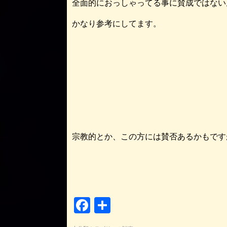
全面的におっしゃってる事に賛成ではない
かなり参考にしてます。
宗教的とか、この方には賛否あるかもです
F
共
a
有