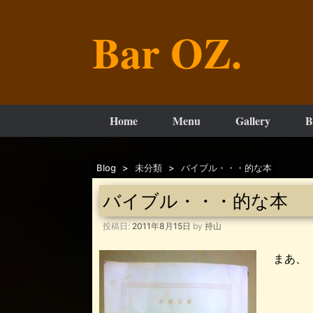
コ
ン
Bar OZ.
テ
ン
ツ
へ
ス
キ
ッ
Home
Menu
Gallery
B
プ
Blog
>
未分類
>
バイブル・・・的な本
バイブル・・・的な本
投稿日:
2011年8月15日
by
持山
まあ、