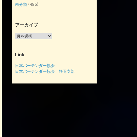
未分類
(485)
アーカイブ
ア
ー
カ
イ
Link
ブ
日本バーテンダー協会
日本バーテンダー協会 静岡支部