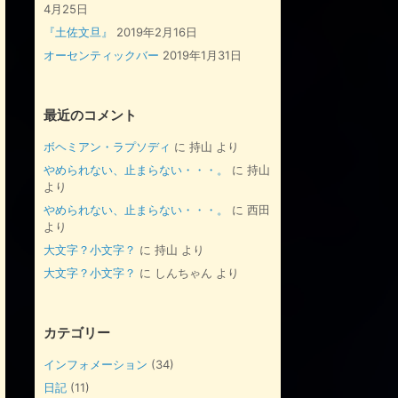
4月25日
『土佐文旦』
2019年2月16日
オーセンティックバー
2019年1月31日
最近のコメント
ボヘミアン・ラプソディ
に
持山
より
やめられない、止まらない・・・。
に
持山
より
やめられない、止まらない・・・。
に
西田
より
大文字？小文字？
に
持山
より
大文字？小文字？
に
しんちゃん
より
カテゴリー
インフォメーション
(34)
日記
(11)