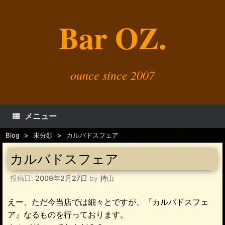
コ
ン
Bar OZ.
テ
ン
ツ
へ
ス
キ
ounce since 2007
ッ
プ
メニュー
Blog
>
未分類
>
カルバドスフェア
カルバドスフェア
投稿日:
2009年2月27日
by
持山
えー、ただ今当店では細々とですが、『カルバドスフェ
ア』なるものを行っております。