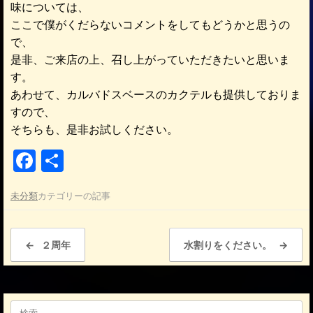
味については、
ここで僕がくだらないコメントをしてもどうかと思うの
で、
是非、ご来店の上、召し上がっていただきたいと思いま
す。
あわせて、カルバドスベースのカクテルも提供しておりま
すので、
そちらも、是非お試しください。
F
共
a
有
未分類
カテゴリーの記事
c
e
投稿ナビゲーション
b
←
２周年
水割りをください。
→
o
o
検