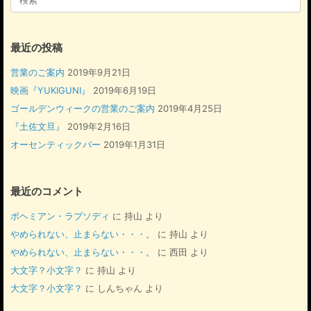
k
索
対
象:
最近の投稿
営業のご案内
2019年9月21日
映画『YUKIGUNI』
2019年6月19日
ゴールデンウィークの営業のご案内
2019年4月25日
『土佐文旦』
2019年2月16日
オーセンティックバー
2019年1月31日
最近のコメント
ボヘミアン・ラプソディ
に
持山
より
やめられない、止まらない・・・。
に
持山
より
やめられない、止まらない・・・。
に
西田
より
大文字？小文字？
に
持山
より
大文字？小文字？
に
しんちゃん
より