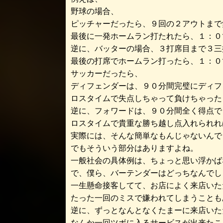
野球の場合、
ピッチャーだったら、９回の２アウトまで
最後に一発ホームラン打たれたら、１：０
逆に、バッターの場合、３打席目まで３三
最後の打席でホームラン打ったら、１：０
サッカーだったら、
ディフェンダーは、９０分間完璧にディフ
ロスタイムで失点しちゃって負けちゃった
逆に、フォワードは、９０分間全く得点で
ロスタイムで貴重な勝ち越し点入れられれ
実際には、そんな簡単なもんじゃないんで
でもそういう部分はありますよね。
一般社会の具体例は、ちょっと思い浮かば
で、僕ら、バーテンダーはどっちなんでし
一生懸命接客してて、お店によく来店いた
たった一回のミスで嫌われてしまうことも
逆に、ずっとなんとなくたまーに来店いた
なんか一回ツボに入るサービスが出来たこ