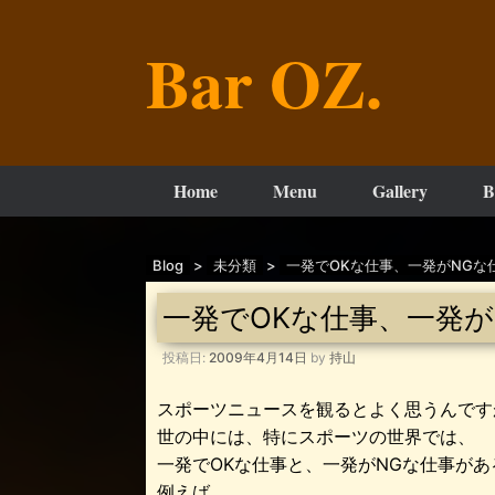
コ
ン
Bar OZ.
テ
ン
ツ
へ
ス
キ
ッ
Home
Menu
Gallery
B
プ
Blog
>
未分類
>
一発でOKな仕事、一発がNGな
一発でOKな仕事、一発が
投稿日:
2009年4月14日
by
持山
スポーツニュースを観るとよく思うんです
世の中には、特にスポーツの世界では、
一発でOKな仕事と、一発がNGな仕事が
例えば、