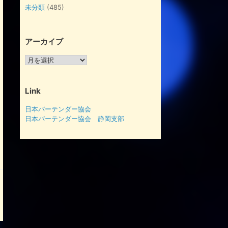
未分類
(485)
アーカイブ
ア
ー
カ
イ
Link
ブ
日本バーテンダー協会
日本バーテンダー協会 静岡支部