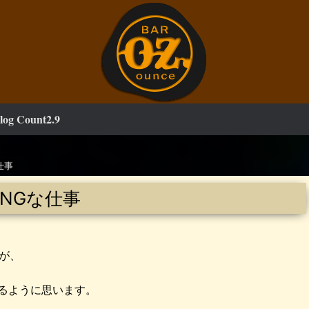
log Count2.9
仕事
NGな仕事
が、
あるように思います。