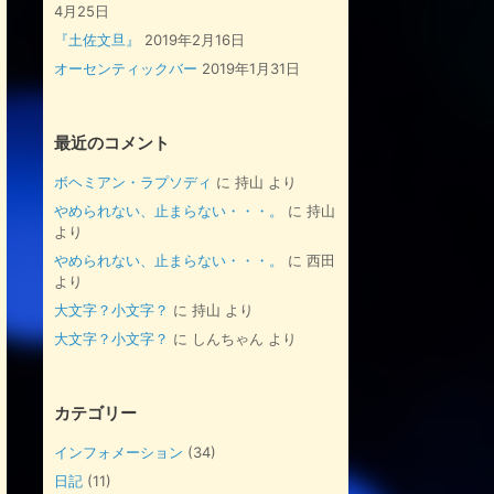
4月25日
『土佐文旦』
2019年2月16日
オーセンティックバー
2019年1月31日
最近のコメント
ボヘミアン・ラプソディ
に
持山
より
やめられない、止まらない・・・。
に
持山
より
やめられない、止まらない・・・。
に
西田
より
大文字？小文字？
に
持山
より
大文字？小文字？
に
しんちゃん
より
カテゴリー
インフォメーション
(34)
日記
(11)