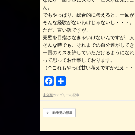
ん。
でもやっぱり、総合的に考えると、一回が
そんな経験がないわけじゃないし・・・。
ただ、言い訳ですが、
完璧を目指さなきゃいけないんですが、人
そんな時でも、それまでの自分達がしてき
一回のミスを許していただけるようになれ
って思ってお仕事しております。
（↑これもやっぱ甘い考えですかねえ・・
F
共
a
有
未分類
カテゴリーの記事
c
e
投稿ナビゲーション
←
独身男の部屋
b
o