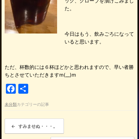
ック、クローブを漬けこみまし
た。
今日はもう、飲みごろになって
いると思います。
ただ、杯数的には６杯ほどかと思われますので、早い者勝
ちとさせていただきますm(__)m
F
共
a
有
未分類
カテゴリーの記事
c
e
投稿ナビゲーション
b
←
すみませぬ・・・。
o