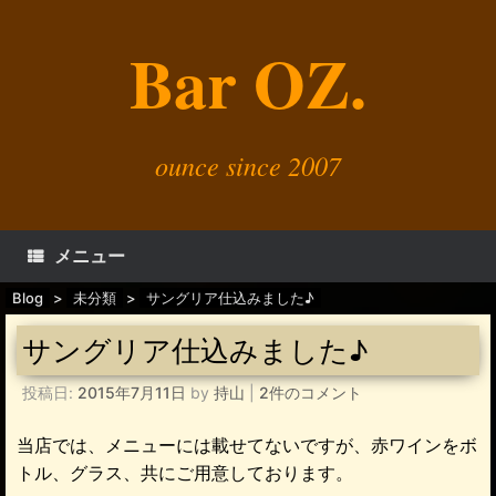
コ
ン
Bar OZ.
テ
ン
ツ
へ
ス
キ
ounce since 2007
ッ
プ
メニュー
Blog
>
未分類
>
サングリア仕込みました♪
サングリア仕込みました♪
投稿日:
2015年7月11日
by
持山
|
2件のコメント
当店では、メニューには載せてないですが、赤ワインをボ
トル、グラス、共にご用意しております。