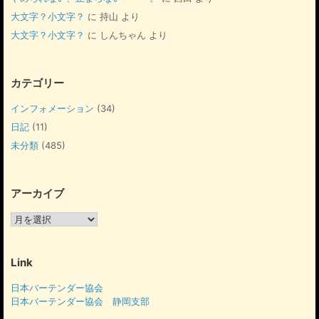
大文字？小文字？
に
持山
より
大文字？小文字？
に
しんちゃん
より
カテゴリー
インフォメーション
(34)
日記
(11)
未分類
(485)
アーカイブ
ア
ー
カ
イ
Link
ブ
日本バーテンダー協会
日本バーテンダー協会 静岡支部