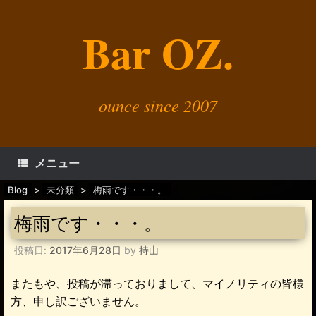
コ
ン
Bar OZ.
テ
ン
ツ
へ
ス
キ
ounce since 2007
ッ
プ
メニュー
Blog
>
未分類
>
梅雨です・・・。
梅雨です・・・。
投稿日:
2017年6月28日
by
持山
またもや、投稿が滞っておりまして、マイノリティの皆様
方、申し訳ございません。