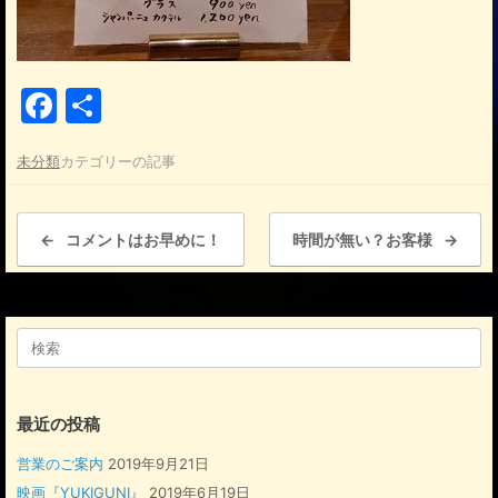
F
共
a
有
未分類
カテゴリーの記事
c
e
投稿ナビゲーション
b
←
コメントはお早めに！
時間が無い？お客様
→
o
o
検
k
索
対
象:
最近の投稿
営業のご案内
2019年9月21日
映画『YUKIGUNI』
2019年6月19日