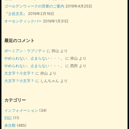
ゴールデンウィークの営業のご案内
2019年4月25日
『土佐文旦』
2019年2月16日
オーセンティックバー
2019年1月31日
最近のコメント
ボヘミアン・ラプソディ
に
持山
より
やめられない、止まらない・・・。
に
持山
より
やめられない、止まらない・・・。
に
西田
より
大文字？小文字？
に
持山
より
大文字？小文字？
に
しんちゃん
より
カテゴリー
インフォメーション
(34)
日記
(11)
未分類
(485)