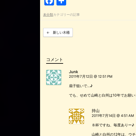
F
共
a
有
未分類
カテゴリーの記事
c
e
投稿ナビゲーション
←
新しい木桶
b
o
o
コメント
k
Junk
2011年7月12日 @ 12:51 PM
扇子狙いで…♪
でも、せめて山崎と白州は10年でお願い
持山
2011年7月14日 @ 4:51 AM
８杯ですね、毎度ありー♪
山崎と白州の12年は、ウ