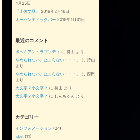
4月25日
『土佐文旦』
2019年2月16日
オーセンティックバー
2019年1月31日
最近のコメント
ボヘミアン・ラプソディ
に
持山
より
やめられない、止まらない・・・。
に
持山
より
やめられない、止まらない・・・。
に
西田
より
大文字？小文字？
に
持山
より
大文字？小文字？
に
しんちゃん
より
カテゴリー
インフォメーション
(34)
日記
(11)