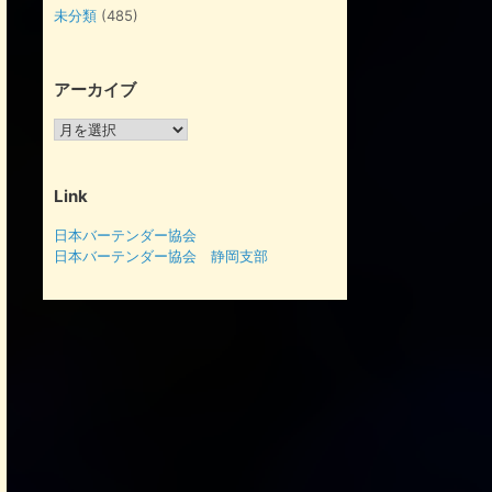
未分類
(485)
アーカイブ
ア
ー
カ
イ
Link
ブ
日本バーテンダー協会
日本バーテンダー協会 静岡支部