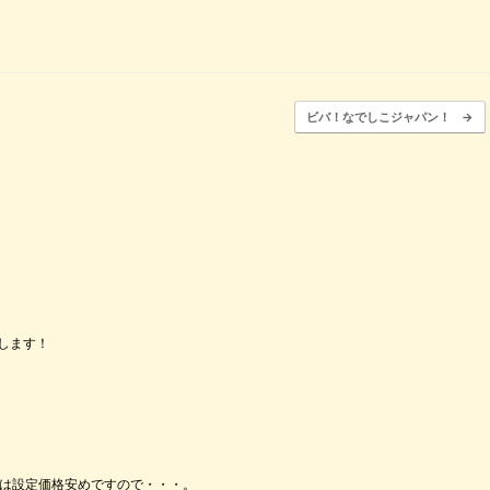
ビバ！なでしこジャパン！
→
します！
チは設定価格安めですので・・・。