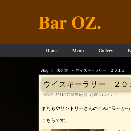
コ
ン
Bar OZ.
テ
ン
ツ
へ
ス
キ
ッ
Home
Menu
Gallery
B
プ
Blog
>
未分類
>
ウイスキーラリー ２０１１
ウイスキーラリー ２０
投稿日:
2011年7月9日
by
持山
|
2件のコメント
またもやサントリーさんの企みに乗っかっ
こちらです。