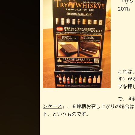
『サン
これは
す）が
プを押
で、４
ンケース
』、８銘柄お召し上がりの場合は
ト、というものです。