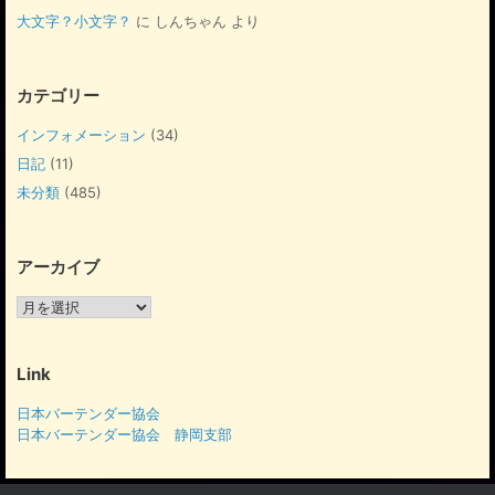
大文字？小文字？
に
しんちゃん
より
カテゴリー
インフォメーション
(34)
日記
(11)
未分類
(485)
アーカイブ
ア
ー
カ
イ
Link
ブ
日本バーテンダー協会
日本バーテンダー協会 静岡支部