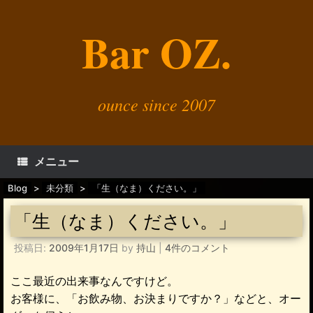
コ
ン
Bar OZ.
テ
ン
ツ
へ
ス
キ
ounce since 2007
ッ
プ
メニュー
Blog
>
未分類
>
「生（なま）ください。」
「生（なま）ください。」
投稿日:
2009年1月17日
by
持山
|
4件のコメント
ここ最近の出来事なんですけど。
お客様に、「お飲み物、お決まりですか？」などと、オー