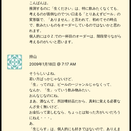
こんばんは。
推測するのに「生ください」は、特に飲みたくなくても、
考えるのが面倒なのでつい口走る「とりあえずビール」の
変形版で、「ありません」と言われて、初めてその時点
で、飲みたいものをオーダーしているのではないかと思わ
れます。
個人的にはＯＺ.での一杯目のオーダーは、階段登りながら
考えるのがいいと思います。
持山
2009年1月18日 @ 7:17 AM
そうらしいよね。
若い方ばっかじゃないけど、
「生」ってのは、ビールの一ジャンルじゃなくって、
なんか、「生」っていう飲み物みたい。
おんなじなのにね。
まあ、酒なんて、所詮嗜好品だから、真剣に覚える必要な
んざ全く無いけど、
お金払って楽しむなら、ちょっとは知った方がいいだろう
にねえ・・・。
あ、
「生じらす」は、個人的にも好きではないので、ありえま