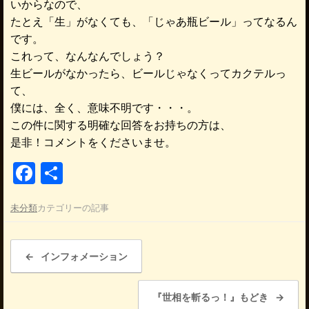
いからなので、
たとえ「生」がなくても、「じゃあ瓶ビール」ってなるん
です。
これって、なんなんでしょう？
生ビールがなかったら、ビールじゃなくってカクテルっ
て、
僕には、全く、意味不明です・・・。
この件に関する明確な回答をお持ちの方は、
是非！コメントをくださいませ。
F
共
a
有
未分類
カテゴリーの記事
c
e
投稿ナビゲーション
b
←
インフォメーション
o
『世相を斬るっ！』もどき
→
o