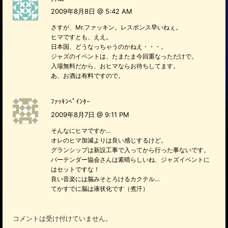
2009年8月8日 @ 5:42 AM
さすが、Mr.ファッキン。レスポンス早いねぇ。
ヒマですとも、ええ。
日本国、どうなっちゃうのかねえ・・・。
ジャズのイベントは、たまたま今回重なっただけで。
入場無料だから、おヒマならお待ちしてます。
あ、お酒は有料ですので。
ﾌｧｯｷﾝﾍﾟｲﾝﾀｰ
2009年8月7日 @ 9:11 PM
そんなにヒマですか…
オレのヒマ加減よりは良い感じするけど。
グランシップは新設工事で入ってから行った事ないです。
バーテンダー協会さんは素晴らしいね、ジャズイベントに
はセットですな！
良い音楽には脳みそとろけるカクテル…
てかすでに脳は液状化です（煮汗）
コメントは受け付けていません。