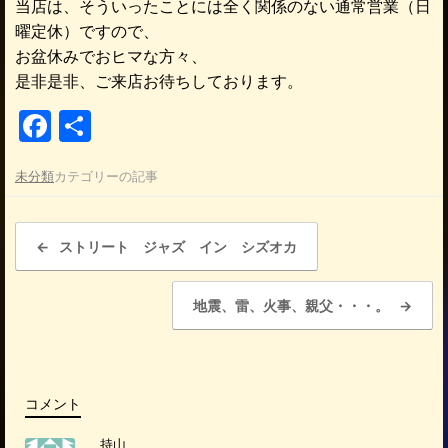
当店は、そういったことには全く関係のない通常営業（日
曜定休）ですので、
お盆休みでおヒマな方々、
是非是非、ご来店お待ちしております。
F
共
a
有
未分類
カテゴリーの記事
c
e
投稿ナビゲーション
b
←
ストリート ジャズ イン シズオカ
o
地震、雷、火事、親父・・・。
→
o
k
コメント
持山