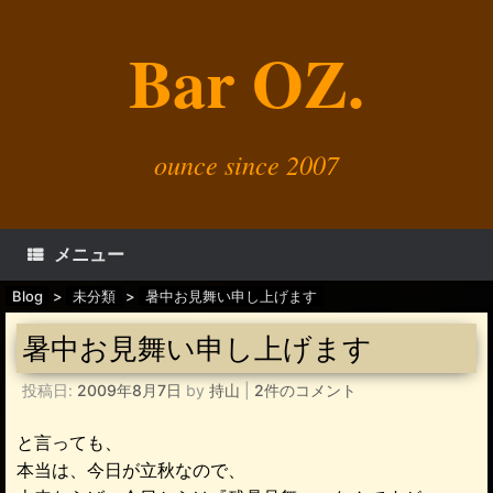
コ
ン
Bar OZ.
テ
ン
ツ
へ
ス
キ
ounce since 2007
ッ
プ
メニュー
Blog
>
未分類
>
暑中お見舞い申し上げます
暑中お見舞い申し上げます
投稿日:
2009年8月7日
by
持山
|
2件のコメント
と言っても、
本当は、今日が立秋なので、