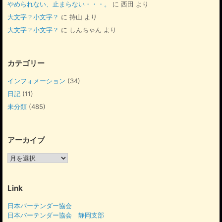
やめられない、止まらない・・・。
に
西田
より
大文字？小文字？
に
持山
より
大文字？小文字？
に
しんちゃん
より
カテゴリー
インフォメーション
(34)
日記
(11)
未分類
(485)
アーカイブ
ア
ー
カ
イ
Link
ブ
日本バーテンダー協会
日本バーテンダー協会 静岡支部