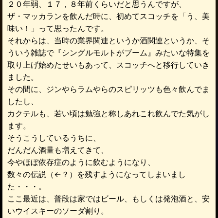
２０年弱、１７，８年前くらいだと思うんですが、
ザ・マッカランを飲んだ時に、初めてスコッチを「う、美
味い！」って思ったんです。
それからは、当時の業界関連というか酒関連というか、そ
ういう雑誌で『シングルモルトがブーム』みたいな特集を
取り上げ始めたせいもあって、スコッチへと移行していき
ました。
その間に、ジンやらラムやらのスピリッツも色々飲んでま
したし、
カクテルも、若い頃は勉強と称しあれこれ飲んでた気がし
ます。
そうこうしているうちに、
だんだん酒量も増えてきて、
今やほぼ依存症のように飲むようになり、
数々の伝説（←？）を残すようになってしまいまし
た・・・。
ここ最近は、普段は家ではビール、もしくは発泡酒と、安
いウイスキーのソーダ割り。