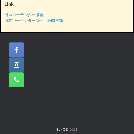
イ
Link
ブ
日本バーテンダー協会
日本バーテンダー協会 静岡支部
Bar OZ.
2026