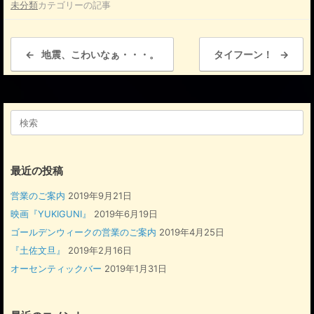
未分類
カテゴリーの記事
c
e
投稿ナビゲーション
b
←
地震、こわいなぁ・・・。
タイフーン！
→
o
o
検
k
索
対
象:
最近の投稿
営業のご案内
2019年9月21日
映画『YUKIGUNI』
2019年6月19日
ゴールデンウィークの営業のご案内
2019年4月25日
『土佐文旦』
2019年2月16日
オーセンティックバー
2019年1月31日