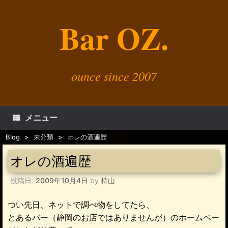
コ
ン
Bar OZ.
テ
ン
ツ
へ
ス
キ
ounce since 2007
ッ
プ
メニュー
Blog
>
未分類
>
オレの酒遍歴
オレの酒遍歴
投稿日:
2009年10月4日
by
持山
つい先日、ネットで調べ物をしてたら、
とあるバー（静岡のお店ではありませんが）のホームペー