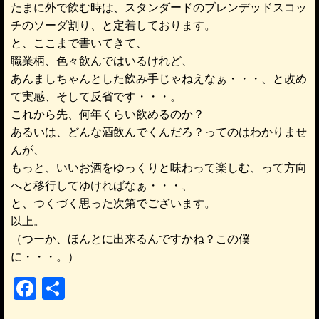
たまに外で飲む時は、スタンダードのブレンデッドスコッ
チのソーダ割り、と定着しております。
と、ここまで書いてきて、
職業柄、色々飲んではいるけれど、
あんましちゃんとした飲み手じゃねえなぁ・・・、と改め
て実感、そして反省です・・・。
これから先、何年くらい飲めるのか？
あるいは、どんな酒飲んでくんだろ？ってのはわかりませ
んが、
もっと、いいお酒をゆっくりと味わって楽しむ、って方向
へと移行してゆければなぁ・・・、
と、つくづく思った次第でございます。
以上。
（つーか、ほんとに出来るんですかね？この僕
に・・・。）
F
共
a
有