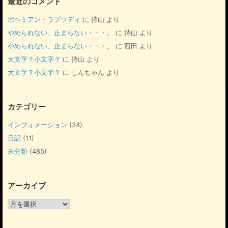
最近のコメント
ボヘミアン・ラプソディ
に
持山
より
やめられない、止まらない・・・。
に
持山
より
やめられない、止まらない・・・。
に
西田
より
大文字？小文字？
に
持山
より
大文字？小文字？
に
しんちゃん
より
カテゴリー
インフォメーション
(34)
日記
(11)
未分類
(485)
アーカイブ
ア
ー
カ