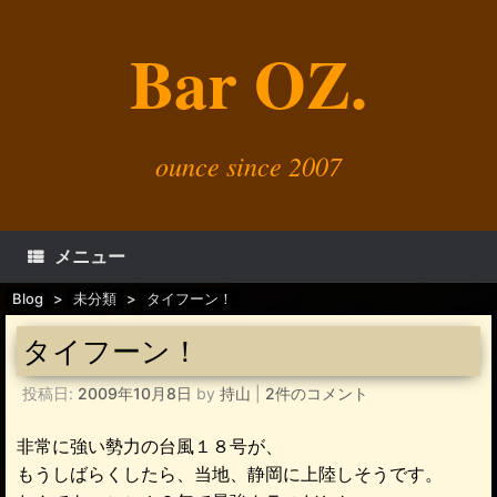
コ
ン
Bar OZ.
テ
ン
ツ
へ
ス
キ
ounce since 2007
ッ
プ
メニュー
Blog
>
未分類
>
タイフーン！
タイフーン！
投稿日:
2009年10月8日
by
持山
|
2件のコメント
非常に強い勢力の台風１８号が、
もうしばらくしたら、当地、静岡に上陸しそうです。