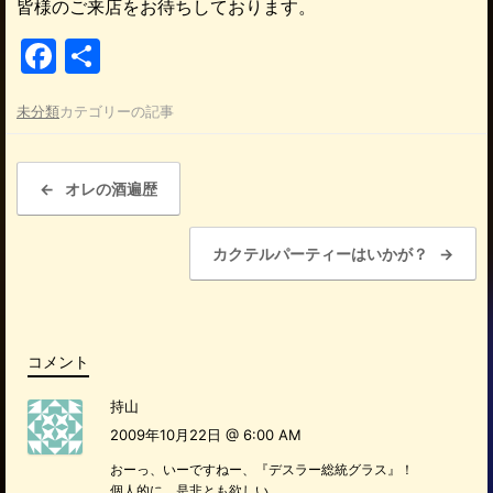
皆様のご来店をお待ちしております。
F
共
a
有
未分類
カテゴリーの記事
c
e
投稿ナビゲーション
b
←
オレの酒遍歴
o
カクテルパーティーはいかが？
→
o
k
コメント
持山
2009年10月22日 @ 6:00 AM
おーっ、いーですねー、『デスラー総統グラス』！
個人的に、是非とも欲しい。