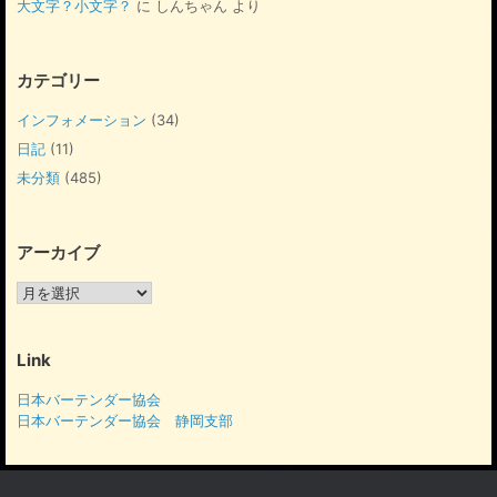
大文字？小文字？
に
しんちゃん
より
カテゴリー
インフォメーション
(34)
日記
(11)
未分類
(485)
アーカイブ
ア
ー
カ
イ
Link
ブ
日本バーテンダー協会
日本バーテンダー協会 静岡支部