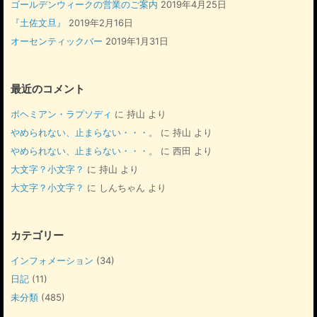
ゴールデンウィークの営業のご案内
2019年4月25日
『土佐文旦』
2019年2月16日
オーセンティックバー
2019年1月31日
最近のコメント
ボヘミアン・ラプソディ
に
持山
より
やめられない、止まらない・・・。
に
持山
より
やめられない、止まらない・・・。
に
西田
より
大文字？小文字？
に
持山
より
大文字？小文字？
に
しんちゃん
より
カテゴリー
インフォメーション
(34)
日記
(11)
未分類
(485)