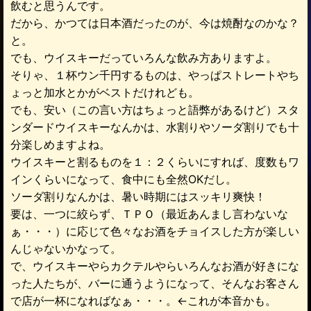
飲むと思うんです。
だから、かつては日本酒だったのが、今は焼酎なのかな？
と。
でも、ウイスキーだっていろんな飲み方ありますよ。
そりゃ、１杯ウン千円するものは、やっぱストレートやち
ょっと加水とかがベストだけれども。
でも、安い（この言い方はちょっと語弊があるけど）スタ
ンダードウイスキーなんかは、水割りやソーダ割りでも十
分楽しめますよね。
ウイスキーと割るものを１：２くらいにすれば、度数もワ
インくらいになって、食中にも全然OKだし。
ソーダ割りなんかは、暑い時期にはスッキリ爽快！
要は、一つに絞らず、ＴＰＯ（最近あんまし言わないな
ぁ・・・）に応じて色々なお酒をチョイスした方が楽しい
んじゃないかなって。
で、ウイスキーやらカクテルやらいろんなお酒が好きにな
った人たちが、バーに通うようになって、そんなお客さん
で店が一杯になればなぁ・・・。←これが本音かも。