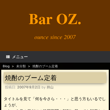
コ
ン
Bar OZ.
テ
ン
ツ
へ
ス
キ
ounce since 2007
ッ
プ
メニュー
Blog
>
未分類
>
焼酎のブーム定着
焼酎のブーム定着
投稿日:
2007年9月2日
by
持山
タイトルを見て「何を今さら・・・」と思う方もいるでし
ょうが、