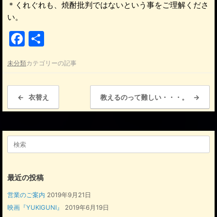
＊くれぐれも、焼酎批判ではないという事をご理解くださ
い。
F
共
a
有
未分類
カテゴリーの記事
c
e
投稿ナビゲーション
b
←
衣替え
教えるのって難しい・・・。
→
o
o
検
k
索
対
象:
最近の投稿
営業のご案内
2019年9月21日
映画『YUKIGUNI』
2019年6月19日