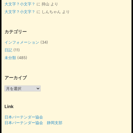
大文字？小文字？
に
持山
より
大文字？小文字？
に
しんちゃん
より
カテゴリー
インフォメーション
(34)
日記
(11)
未分類
(485)
アーカイブ
ア
ー
カ
イ
Link
ブ
日本バーテンダー協会
日本バーテンダー協会 静岡支部