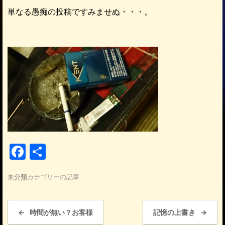
単なる愚痴の投稿ですみませぬ・・・。
F
共
a
有
未分類
カテゴリーの記事
c
e
投稿ナビゲーション
b
←
時間が無い？お客様
記憶の上書き
→