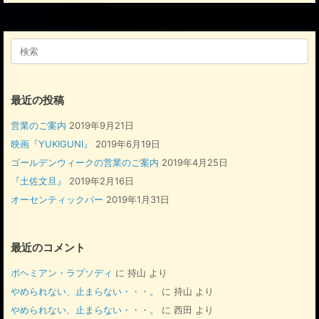
o
o
検
k
索
対
象:
最近の投稿
営業のご案内
2019年9月21日
映画『YUKIGUNI』
2019年6月19日
ゴールデンウィークの営業のご案内
2019年4月25日
『土佐文旦』
2019年2月16日
オーセンティックバー
2019年1月31日
最近のコメント
ボヘミアン・ラプソディ
に
持山
より
やめられない、止まらない・・・。
に
持山
より
やめられない、止まらない・・・。
に
西田
より