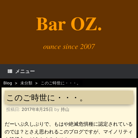
コ
ン
Bar OZ.
テ
ン
ツ
へ
ス
キ
ounce since 2007
ッ
プ
メニュー
Blog
>
未分類
>
このご時世に・・・。
このご時世に・・・。
投稿日:
2017年8月25日
by
持山
だーいぶ久しぶりで、もはや絶滅危惧種に認定されている
のでは？とさえ思われるこのブログですが、マイノリティ