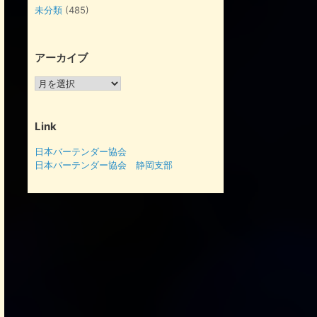
未分類
(485)
アーカイブ
ア
ー
カ
イ
Link
ブ
日本バーテンダー協会
日本バーテンダー協会 静岡支部