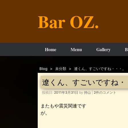
コ
ン
Bar OZ.
テ
ン
ツ
へ
ス
キ
ッ
Home
Menu
Gallery
B
プ
Blog
>
未分類
>
遼くん、すごいですね・・・。
遼くん、すごいですね・
投稿日:
2011年3月31日
by
持山
|
2件のコメント
またもや震災関連です