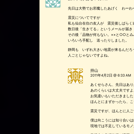
先日は大勢でお邪魔したあげく わーわ
震災についてですが
私も仙台在住の友人が 震災後しばらく
数日後「生きてる」というメールが届き
その後「品物が何もない。××と○○と
いろいろ手配し 送ったりしました。
静岡も いずれ大きい地震が来るんだろ
人ごとじゃないですよね。
持山
2011年4月2日 @ 6:33 AM
あくせらさん、先日はあり
あのくらいは大丈夫ですよ
お気遣いもいただきました
ほんとにまずかったら、こ
震災ですが、ほんとに人ご
僕は向こうには知り合いは
現地では不足しているモノ