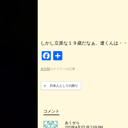
しかし立派な１９歳だなぁ、遼くんは・・
F
共
a
有
未分類
カテゴリーの記事
c
e
投稿ナビゲーション
←
日本人としての誇り
b
o
o
コメント
k
あくせら
2011年4月1日 @ 7:09 PM