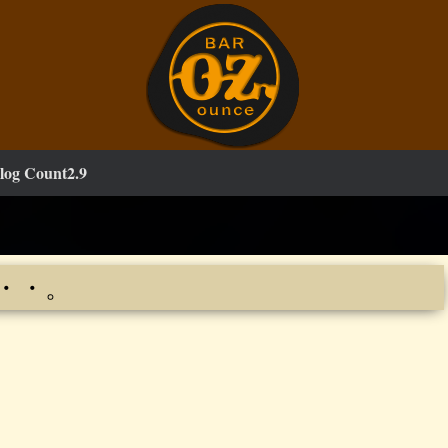
log Count2.9
・・。
が。