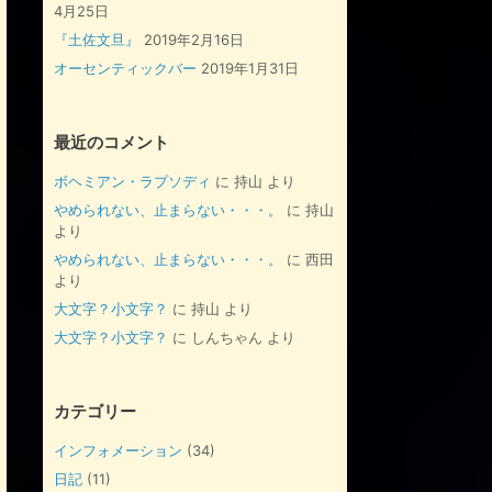
4月25日
『土佐文旦』
2019年2月16日
オーセンティックバー
2019年1月31日
最近のコメント
ボヘミアン・ラプソディ
に
持山
より
やめられない、止まらない・・・。
に
持山
より
やめられない、止まらない・・・。
に
西田
より
大文字？小文字？
に
持山
より
大文字？小文字？
に
しんちゃん
より
カテゴリー
インフォメーション
(34)
日記
(11)