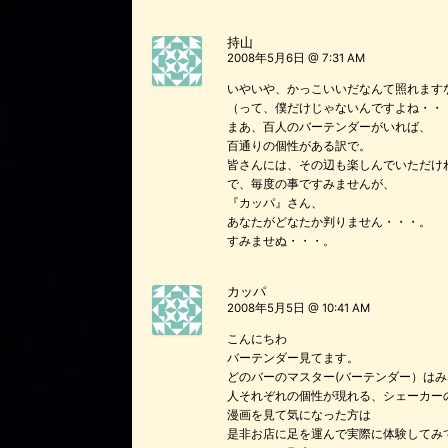
持山
2008年5月6日 @ 7:31 AM
いやいや、かっこいいだなんて照れます
（って、僕だけじゃないんですよね・・
まあ、百人のバーテンダーがいれば、
百通りの個性がある訳で。
皆さんには、その辺も楽しんでいただけ
で、毎度の事ですみませんが、
『カッパ』さん、
あなたがどなたか判りません・・・。
すみませぬ・・・。
カッパ
2008年5月5日 @ 10:41 AM
こんにちわ
バーテンダー見てます。
どのバーのマスター(バーテンダー）は
人それぞれの個性が現れる、シェーカー
漫画を見て気になった方は
是非お店に足を運んで実際に体験してみ