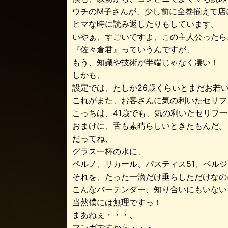
ウチのM子さんが、少し前に全巻揃えて店
ヒマな時に読み返したりもしています。
いやぁ、すごいですよ、この主人公ったら
『佐々倉君』っていうんですが、
もう、知識や技術が半端じゃなく凄い！
しかも、
設定では、たしか26歳くらいとまだお若
これがまた、お客さんに気の利いたセリフ
こっちは、41歳でも、気の利いたセリフ
おまけに、舌も素晴らしいときたもんだ。
だってね、
グラス一杯の水に、
ペルノ、リカール、パスティス51、ベル
それを、たった一滴だけ垂らしただけなの
こんなバーテンダー、知り合いにもいない
当然僕には無理ですっ！
まあねぇ・・・、
マンガですから・・・。