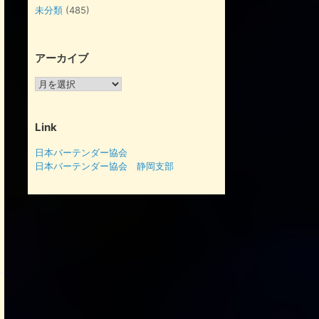
未分類
(485)
アーカイブ
ア
ー
カ
イ
Link
ブ
日本バーテンダー協会
日本バーテンダー協会 静岡支部