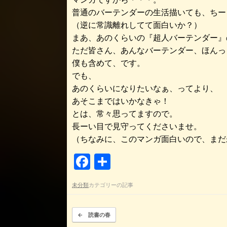
普通のバーテンダーの生活描いても、ちー
（逆に常識離れしてて面白いか？）
まあ、あのくらいの『超人バーテンダー』
ただ皆さん、あんなバーテンダー、ほんっ
僕も含めて、です。
でも、
あのくらいになりたいなぁ、ってより、
あそこまではいかなきゃ！
とは、常々思ってますので。
長ーい目で見守ってくださいませ。
（ちなみに、このマンガ面白いので、まだ
F
共
a
有
未分類
カテゴリーの記事
c
e
投稿ナビゲーション
←
読書の春
b