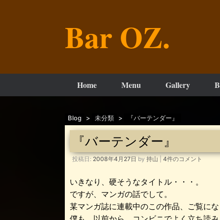
コ
ン
Bar OZ.
テ
ン
ツ
へ
ス
キ
ッ
Home
Menu
Gallery
B
プ
Blog
>
未分類
>
『バーテンダー』
『バーテンダー』
投稿日:
2008年4月27日
by
持山
|
4件のコメント
いきなり、硬そうなタイトル・・・。
ですが、マンガの話でして。
某マンガ誌に連載中のこの作品、ご覧にな
僕も、以前から、コンビニでよく立ち読み