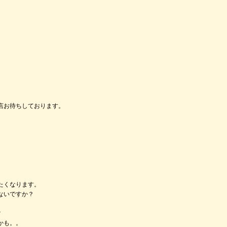
、
店お待ちしております。
たくなります。
ないですか？
?
かも。。