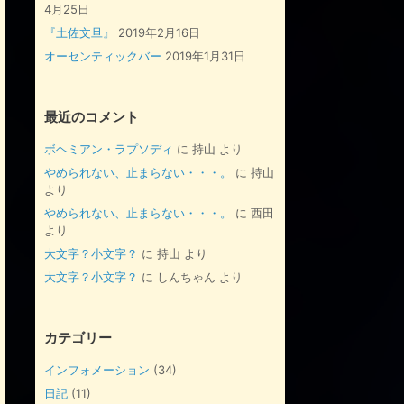
4月25日
『土佐文旦』
2019年2月16日
オーセンティックバー
2019年1月31日
最近のコメント
ボヘミアン・ラプソディ
に
持山
より
やめられない、止まらない・・・。
に
持山
より
やめられない、止まらない・・・。
に
西田
より
大文字？小文字？
に
持山
より
大文字？小文字？
に
しんちゃん
より
カテゴリー
インフォメーション
(34)
日記
(11)