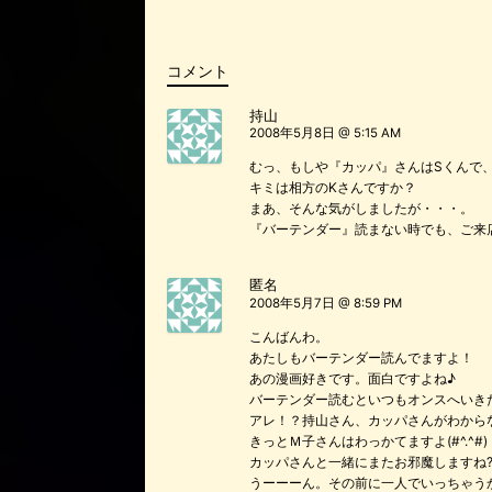
o
o
コメント
k
持山
2008年5月8日 @ 5:15 AM
むっ、もしや『カッパ』さんはSくんで
キミは相方のKさんですか？
まあ、そんな気がしましたが・・・。
『バーテンダー』読まない時でも、ご来
匿名
2008年5月7日 @ 8:59 PM
こんばんわ。
あたしもバーテンダー読んでますよ！
あの漫画好きです。面白ですよね♪
バーテンダー読むといつもオンスへいき
アレ！？持山さん、カッパさんがわから
きっとＭ子さんはわっかてますよ(#^.^#)
カッパさんと一緒にまたお邪魔しますね
うーーーん。その前に一人でいっちゃう