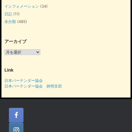
インフォメーション
(34)
日記
(11)
未分類
(485)
アーカイブ
ア
ー
カ
イ
Link
ブ
日本バーテンダー協会
日本バーテンダー協会 静岡支部