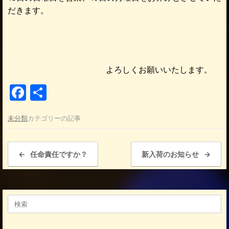
だきます。
よろしくお願いいたします。
F
共
a
有
未分類
カテゴリーの記事
c
e
投稿ナビゲーション
b
←
任命責任ですか？
新入荷のお知らせ
→
o
o
検
k
索
対
象: