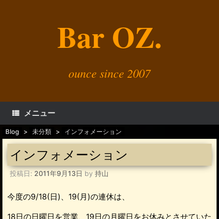
コ
ン
Bar OZ.
テ
ン
ツ
へ
ス
キ
ounce since 2007
ッ
プ
メニュー
Blog
>
未分類
>
インフォメーション
インフォメーション
投稿日:
2011年9月13日
by
持山
今度の9/18(日)、19(月)の連休は、
18日の日曜日を営業、19日の月曜日をお休みとさせていた